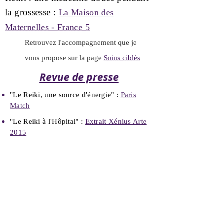
la grossesse :
La Maison des
Maternelles - France 5
Retrouvez l'accompagnement que je
vous propose sur la page
Soins ciblés
Revue de presse
"Le Reiki, une source d'énergie" :
Paris
Match
"Le Reiki à l'Hôpital" :
Extrait Xénius Arte
2015
Catherine ADRIEN
Maître Enseignante Reiki
Gestalt-praticienne
17, boulevard Aristide Briand
22700 Perros-Guirec, France
Tél :
06 61 99 06 66
​E-Mail:
contact@syntoniedesenergies.fr