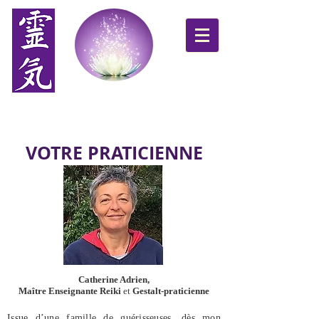
Syntonie des énergies
Un soin pour une harmonie globale de votre être
VOTRE PRATICIENNE
Catherine Adrien,
Maître Enseignante Reiki
et
Gestalt-praticienne
Issue d’une famille de guérisseuses, dès mon